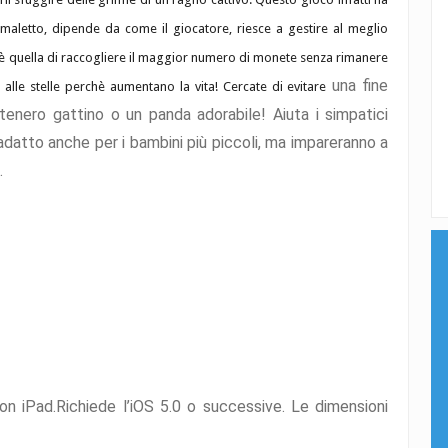
animaletto, dipende da come il giocatore, riesce a gestire al meglio
 è quella di raccogliere il maggior numero di monete senza rimanere
una fine
i alle stelle perchè aumentano la vita! Cercate di evitare
 tenero gattino o un panda adorabile! Aiuta i simpatici
 adatto anche per i bambini più piccoli, ma impareranno a
.
 iPad.Richiede l’iOS 5.0 o successive. Le dimensioni