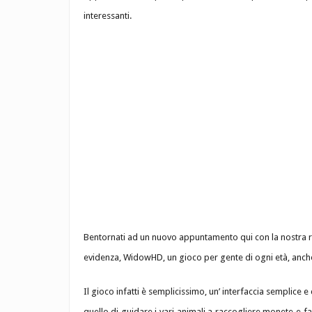
interessanti.
Bentornati ad un nuovo appuntamento qui con la nostra 
evidenza, WidowHD, un gioco per gente di ogni età, anche
Il gioco infatti è semplicissimo, un’ interfaccia semplice e
quello di guidare i vari animali a raccogliere monete e far