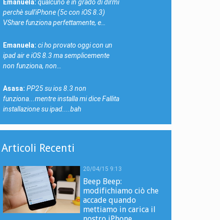
Emanuela:
qualcuno è in grado di dirmi
perchè sull'iPhone (5c con iOS 8.3)
VShare funziona perfettamente, e…
Emanuela:
ci ho provato oggi con un
ipad air e iOS 8.3 ma semplicemente
non funziona, non…
Asasa:
PP25 su ios 8.3 non
funziona...mentre installa mi dice Fallita
installazione su ipad....bah
Articoli Recenti
20/04/15 9:13
Beep Beep:
modifichiamo ciò che
accade quando
mettiamo in carica il
nostro iPhone