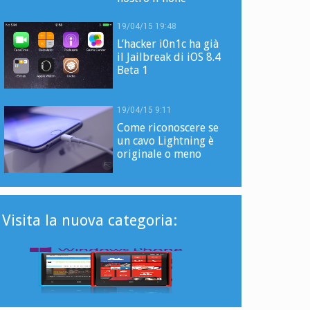
19/04/15 19:48
L’hacker i0n1c ha già
il Jailbreak di iOS 8.4
Beta 1
19/04/15 9:11
Come riconoscere se
un cavo Lightning è
originale o meno
Visita la nuova categoria: