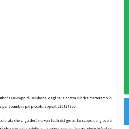
rubrica NewApp di Beiphone, oggi nella nostra rubrica metteremo in
 per i bambini più piccoli. [appext 536131850]
 colorata che vi guiderà nei vari livelli del gioco. Lo scopo del gioco è
li sfuggire delle grinfie di un ragno cattivo. Questo gioco infatti ha