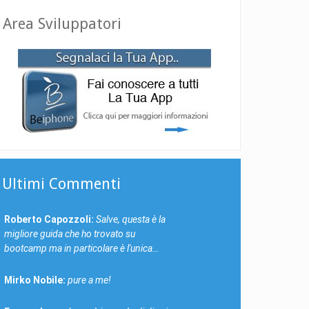
Area Sviluppatori
Ultimi Commenti
Roberto Capozzoli:
Salve, questa è la
migliore guida che ho trovato su
bootcamp ma in particolare è l'unica…
Mirko Nobile:
pure a me!