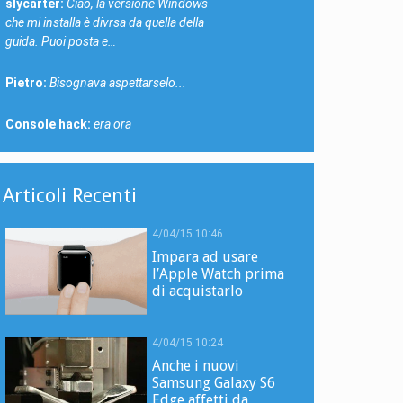
slycarter:
Ciao, la versione Windows
che mi installa è divrsa da quella della
guida. Puoi posta e…
Pietro:
Bisognava aspettarselo...
Console hack:
era ora
Articoli Recenti
4/04/15 10:46
Impara ad usare
l’Apple Watch prima
di acquistarlo
4/04/15 10:24
Anche i nuovi
Samsung Galaxy S6
Edge affetti da