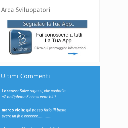
Area Sviluppatori
Ultimi Commenti
Lorenzo:
Salve ragazzi, che custodia
c'è nell'iphone 5 che si vede blu?
marco viola:
già posso farlo !!! basta
avere un jb e eeeeeee.............