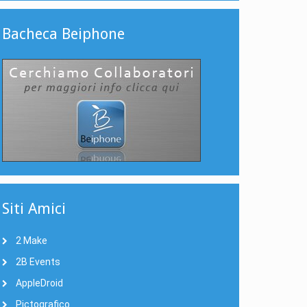
Bacheca Beiphone
Siti Amici
2 Make
2B Events
AppleDroid
Pictografico