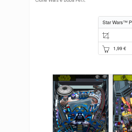
Clone Wars e Boba Fett.
Star Wars™ Pi
1,99 €