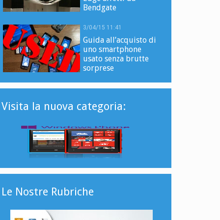
Bendgate
3/04/15 11:41
Guida all’acquisto di
uno smartphone
usato senza brutte
sorprese
Visita la nuova categoria:
Le Nostre Rubriche