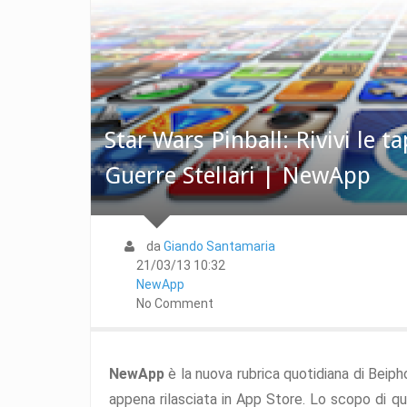
Star Wars Pinball: Rivivi le t
Guerre Stellari | NewApp
da
Giando Santamaria
21/03/13 10:32
NewApp
No Comment
NewApp
è la nuova rubrica quotidiana di Beip
appena rilasciata in App Store. Lo scopo di qu