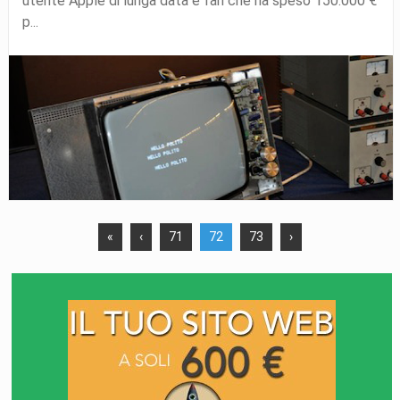
utente Apple di lunga data e fan che ha speso 150.000 €
p...
«
‹
71
72
73
›