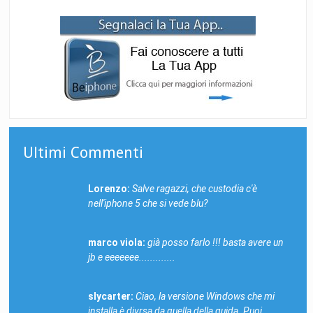
Ultimi Commenti
Lorenzo:
Salve ragazzi, che custodia c'è
nell'iphone 5 che si vede blu?
marco viola:
già posso farlo !!! basta avere un
jb e eeeeeee.............
slycarter:
Ciao, la versione Windows che mi
installa è divrsa da quella della guida. Puoi