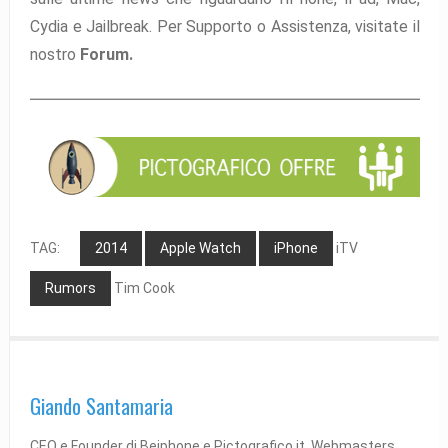
Cydia e Jailbreak. Per Supporto o Assistenza, visitate il
nostro
Forum.
TAG:
2014
Apple Watch
iPhone
iTV
Rumors
Tim Cook
Giando Santamaria
CEO e Founder di Beiphone e Pictografico.it. Webmasters