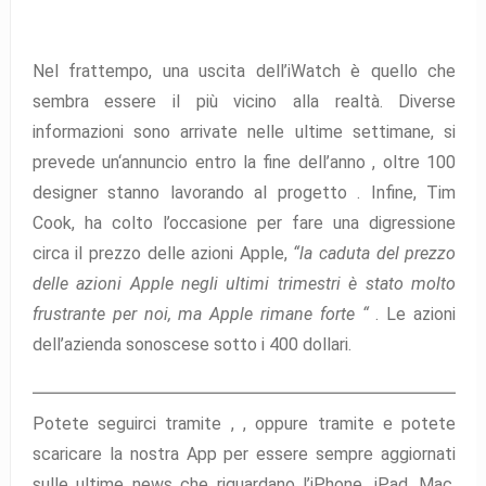
Nel frattempo, una uscita dell’iWatch è quello che
sembra essere il più vicino alla realtà.
Diverse
informazioni sono arrivate nelle ultime settimane, si
prevede un
‘annuncio entro la fine dell’anno
, oltre
100
designer stanno lavorando al progetto
.
Infine, Tim
Cook, ha colto l’occasione per fare una digressione
circa il prezzo delle azioni Apple,
“la caduta del prezzo
delle azioni Apple negli ultimi trimestri è stato molto
frustrante per noi, ma Apple rimane forte “
. Le azioni
dell’azienda sono
scese sotto i 400 dollari
.
Potete seguirci tramite ,
,
oppure tramite
e potete
scaricare la nostra App per essere sempre aggiornati
sulle ultime news che riguardano l’iPhone, iPad, Mac,