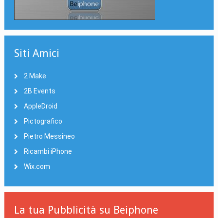
Siti Amici
2 Make
2B Events
AppleDroid
Pictografico
Pietro Messineo
Ricambi iPhone
Wix.com
La tua Pubblicità su Beiphone